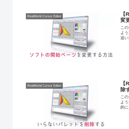
【R
RealWorld Cursor Editor
変
この
よう
追い
【R
RealWorld Cursor Editor
除
この
よう
的に