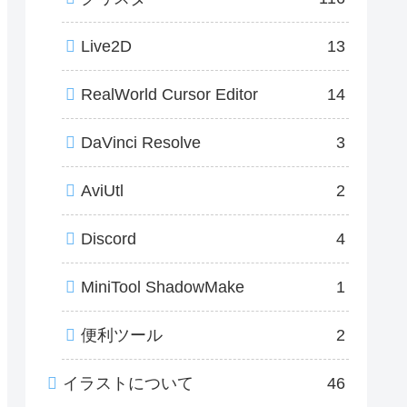
Live2D
13
RealWorld Cursor Editor
14
DaVinci Resolve
3
AviUtl
2
Discord
4
MiniTool ShadowMake
1
便利ツール
2
イラストについて
46