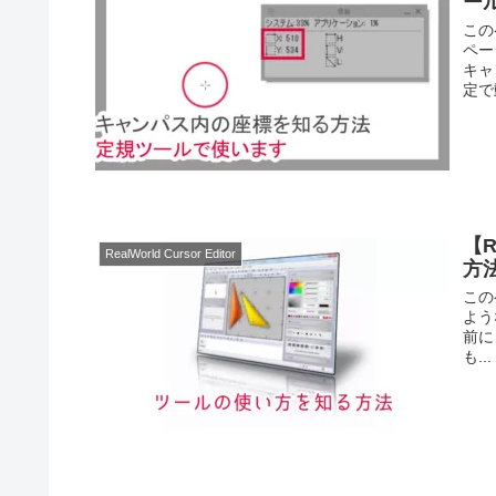
ー
この
ペー
キャ
定で
【R
RealWorld Cursor Editor
方
この
よう
前に
も...