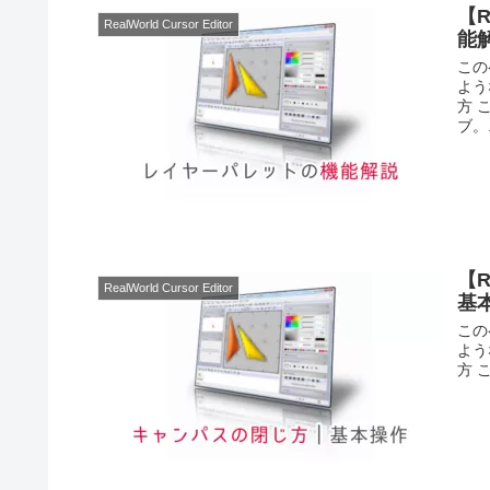
【R
RealWorld Cursor Editor
能
この
よう
方 
ブ。.
【R
RealWorld Cursor Editor
基
この
よう
方 