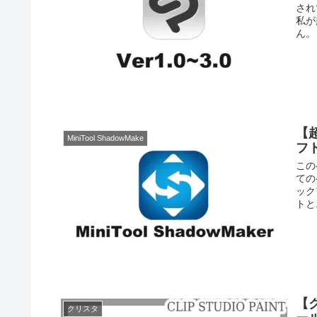
され
私が
ん。
【
MiniTool ShadowMake
フト
この
ての
ック
トと.
【
クリスタ