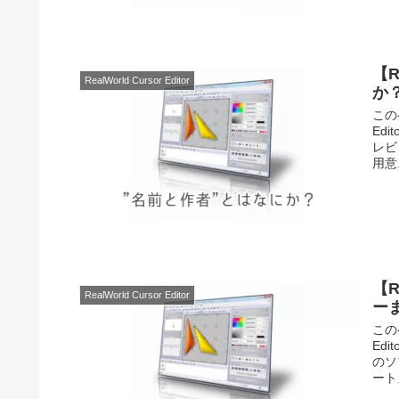
【R
RealWorld Cursor Editor
か
この
Ed
レビ
用意.
【R
RealWorld Cursor Editor
ー
この
Ed
のソ
ートカ