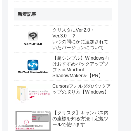
新着記事
クリスタにVer.2.0・
Ver.3.0！？
いつの間にかに追加されて
いたバージョンについて
【超シンプル】Windows向
けおすすめバックアップソ
フト≪MiniTool
ShadowMaker≫【PR】
Cursorsフォルダのバックア
ップの取り方【Windows】
【クリスタ】キャンパス内
の座標を知る方法｜定規ツ
ールで使います