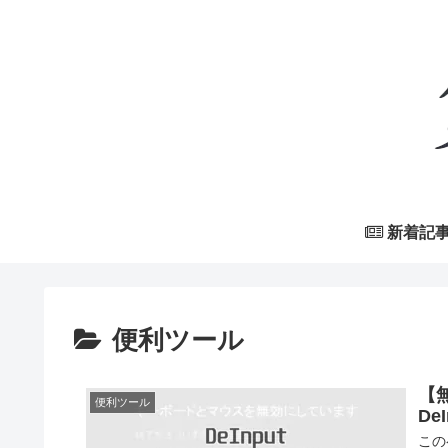
新着記
便利ツール
【
便利ツール
DeI
この