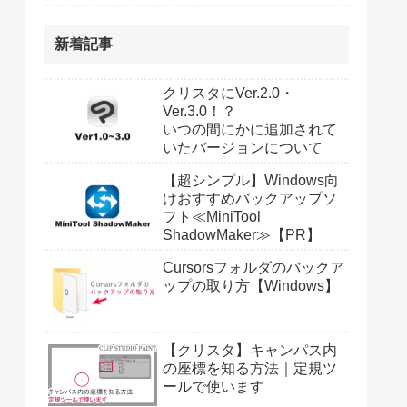
新着記事
クリスタにVer.2.0・
Ver.3.0！？
いつの間にかに追加されて
いたバージョンについて
【超シンプル】Windows向
けおすすめバックアップソ
フト≪MiniTool
ShadowMaker≫【PR】
Cursorsフォルダのバックア
ップの取り方【Windows】
【クリスタ】キャンパス内
の座標を知る方法｜定規ツ
ールで使います