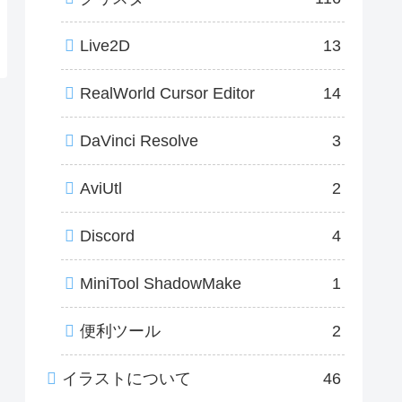
Live2D
13
RealWorld Cursor Editor
14
DaVinci Resolve
3
AviUtl
2
Discord
4
MiniTool ShadowMake
1
便利ツール
2
イラストについて
46