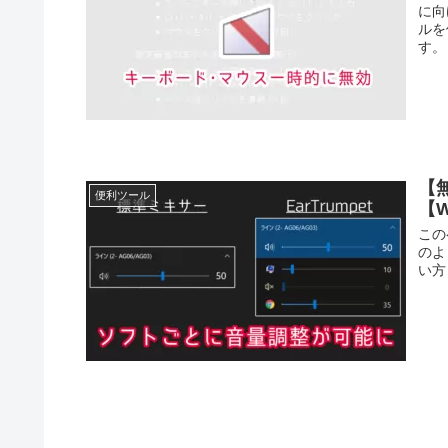
に向
ルを
す。 
【
便利ツール
【W
この
のよ
い方