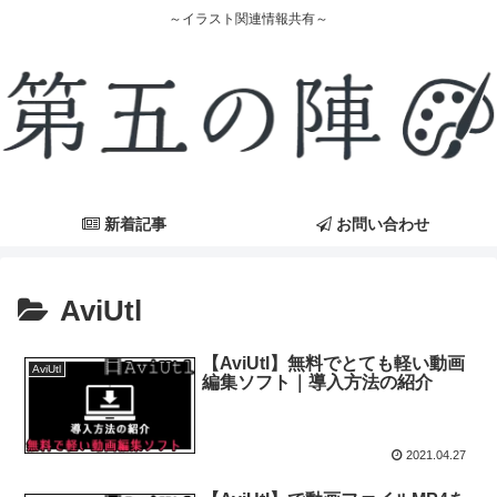
～イラスト関連情報共有～
新着記事
お問い合わせ
AviUtl
【AviUtl】無料でとても軽い動画
AviUtl
編集ソフト｜導入方法の紹介
2021.04.27