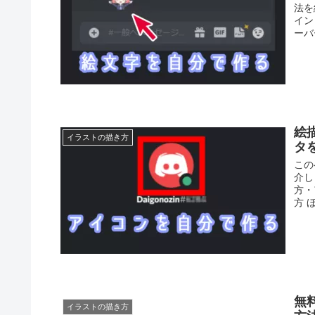
法を
イン
ーバ
絵
イラストの描き方
タ
この
介し
方・
方 
無
イラストの描き方