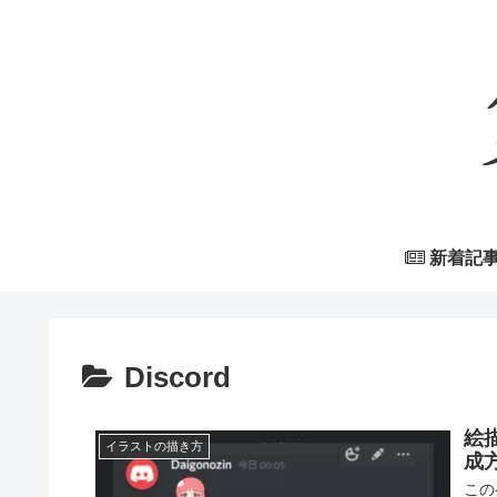
新着記
Discord
絵
イラストの描き方
成
この