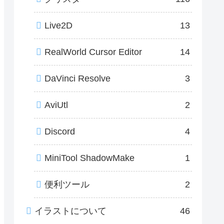
Live2D
13
RealWorld Cursor Editor
14
DaVinci Resolve
3
AviUtl
2
Discord
4
MiniTool ShadowMake
1
便利ツール
2
イラストについて
46