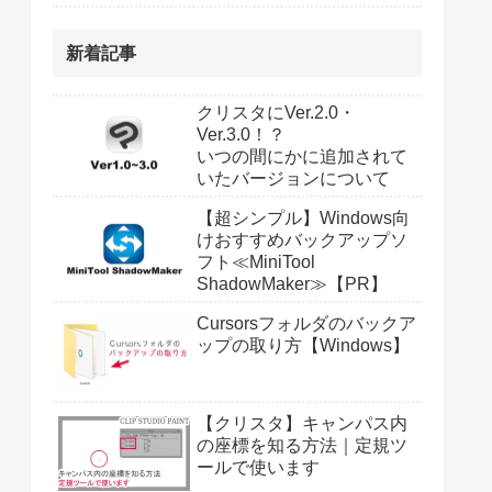
新着記事
クリスタにVer.2.0・
Ver.3.0！？
いつの間にかに追加されて
いたバージョンについて
【超シンプル】Windows向
けおすすめバックアップソ
フト≪MiniTool
ShadowMaker≫【PR】
Cursorsフォルダのバックア
ップの取り方【Windows】
【クリスタ】キャンパス内
の座標を知る方法｜定規ツ
ールで使います