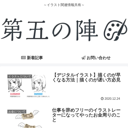
～イラスト関連情報共有～
新着記事
お問い合わせ
【デジタルイラスト】描くのが早
イラストについて
くなる方法｜描くのが遅い方必見
2020.12.24
仕事を辞めフリーのイラストレー
お金について
ターになってやったお金周りのこ
と