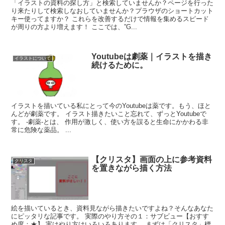
「イラストの資料の探し方」と検索していませんか？ページを行った
り来たりして検索しなおしていませんか？プラウザのショートカット
キー使ってますか？ これらを改善するだけで情報を集めるスピード
が周りの方より増えます！ ここでは、”G...
Youtubeは劇薬｜イラストを描き
イラストについて
続けるために。
イラストを描いている私にとって今のYoutubeは薬です。もう、ほと
んどが劇薬です。 イラスト描きたいこと忘れて、ずっとYoutubeで
す。 -劇薬-とは、 作用が激しく、使い方を誤ると生命にかかわる非
常に危険な薬品。 ...
【クリスタ】画面の上に参考資料
クリスタ
を置きながら描く方法
絵を描いているとき、資料見ながら描きたいですよね？そんなあなた
にピッタリな記事です。 実際のやり方その１：サブビュー【おすす
め度：★】 実はやり方はいろいろあります。 まずは「クリスタ」標