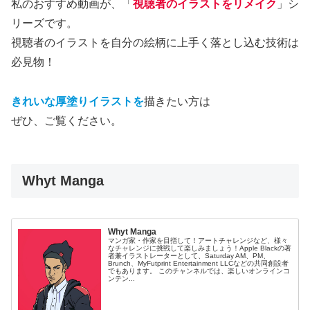
私のおすすめ動画が、「
視聴者のイラストをリメイク
」シ
リーズです。
視聴者のイラストを自分の絵柄に上手く落とし込む技術は
必見物！
きれいな厚塗りイラストを
描きたい方は
ぜひ、ご覧ください。
Whyt Manga
Whyt Manga
マンガ家・作家を目指して！アートチャレンジなど、様々
なチャレンジに挑戦して楽しみましょう！Apple Blackの著
者兼イラストレーターとして、Saturday AM、PM、
Brunch、MyFutprint Entertainment LLCなどの共同創設者
でもあります。 このチャンネルでは、楽しいオンラインコ
ンテン...