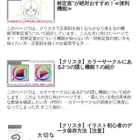
称定規”が絶対おすすめ！≪便利
機能≫
このページでは、クリスタで正面顔を描くならかなり使えるの機
能”対称定規”について紹介しています。 こんな方に向けたページで
す！ ・対称定規がどういう機能か知らない方・対称定規の使い方を
知りたい方・正面顔を描くのが超苦手な方 ...
【クリスタ】カラーサークルにあ
クリスタ
る2つの隠し機能？の紹介
このページでは、カラーサークルにある2つの隠し機能について紹介
します。 このようの方に向けページです。 ・選んでいる色の具体的
な数値を確認したい方（HSV）・カラーサークルの四角が三角形に
なってしまった方 すごく細か...
【クリスタ】イラスト初心者のデ
クリスタ
ータ保存方法【注意】