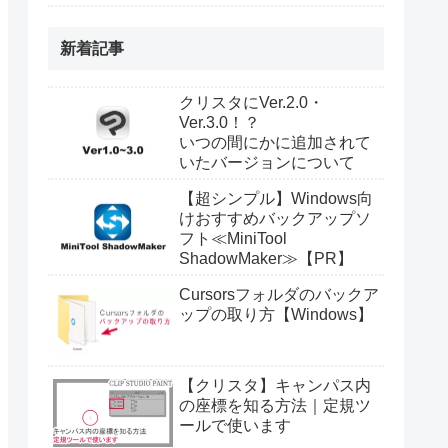
新着記事
クリスタにVer.2.0・
Ver.3.0！？
いつの間にかに追加されて
いたバージョンについて
【超シンプル】Windows向
けおすすめバックアップソ
フト≪MiniTool
ShadowMaker≫【PR】
Cursorsフォルダのバックア
ップの取り方【Windows】
【クリスタ】キャンパス内
の座標を知る方法｜定規ツ
ールで使います