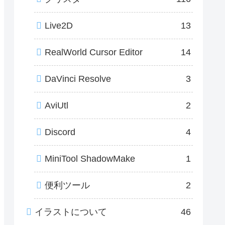
Live2D
13
RealWorld Cursor Editor
14
DaVinci Resolve
3
AviUtl
2
Discord
4
MiniTool ShadowMake
1
便利ツール
2
イラストについて
46