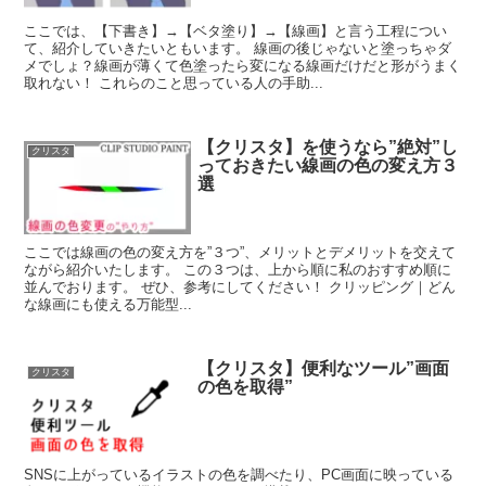
ここでは、【下書き】→【ベタ塗り】→【線画】と言う工程につい
て、紹介していきたいともいます。 線画の後じゃないと塗っちゃダ
メでしょ？線画が薄くて色塗ったら変になる線画だけだと形がうまく
取れない！ これらのこと思っている人の手助...
【クリスタ】を使うなら”絶対”し
クリスタ
っておきたい線画の色の変え方３
選
ここでは線画の色の変え方を”３つ”、メリットとデメリットを交えて
ながら紹介いたします。 この３つは、上から順に私のおすすめ順に
並んでおります。 ぜひ、参考にしてください！ クリッピング｜どん
な線画にも使える万能型...
【クリスタ】便利なツール”画面
クリスタ
の色を取得”
SNSに上がっているイラストの色を調べたり、PC画面に映っている