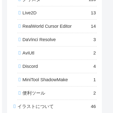
Live2D
13
RealWorld Cursor Editor
14
DaVinci Resolve
3
AviUtl
2
Discord
4
MiniTool ShadowMake
1
便利ツール
2
イラストについて
46