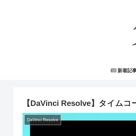
新着記
【DaVinci Resolve】タイ
DaVinci Resolve