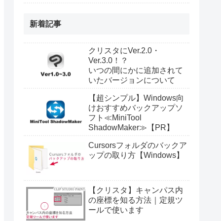
新着記事
クリスタにVer.2.0・
Ver.3.0！？
いつの間にかに追加されて
いたバージョンについて
【超シンプル】Windows向
けおすすめバックアップソ
フト≪MiniTool
ShadowMaker≫【PR】
Cursorsフォルダのバックア
ップの取り方【Windows】
【クリスタ】キャンパス内
の座標を知る方法｜定規ツ
ールで使います