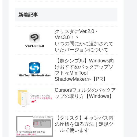
新着記事
クリスタにVer.2.0・
Ver.3.0！？
いつの間にかに追加されて
いたバージョンについて
【超シンプル】Windows向
けおすすめバックアップソ
フト≪MiniTool
ShadowMaker≫【PR】
Cursorsフォルダのバックア
ップの取り方【Windows】
【クリスタ】キャンパス内
の座標を知る方法｜定規ツ
ールで使います