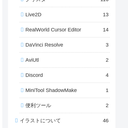
Live2D
13
RealWorld Cursor Editor
14
DaVinci Resolve
3
AviUtl
2
Discord
4
MiniTool ShadowMake
1
便利ツール
2
イラストについて
46