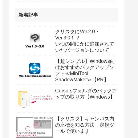
新着記事
クリスタにVer.2.0・
Ver.3.0！？
いつの間にかに追加されて
いたバージョンについて
【超シンプル】Windows向
けおすすめバックアップソ
フト≪MiniTool
ShadowMaker≫【PR】
Cursorsフォルダのバックア
ップの取り方【Windows】
【クリスタ】キャンパス内
の座標を知る方法｜定規ツ
ールで使います