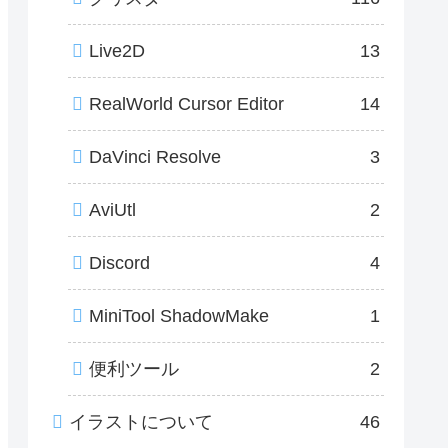
Live2D
13
RealWorld Cursor Editor
14
DaVinci Resolve
3
AviUtl
2
Discord
4
MiniTool ShadowMake
1
便利ツール
2
イラストについて
46